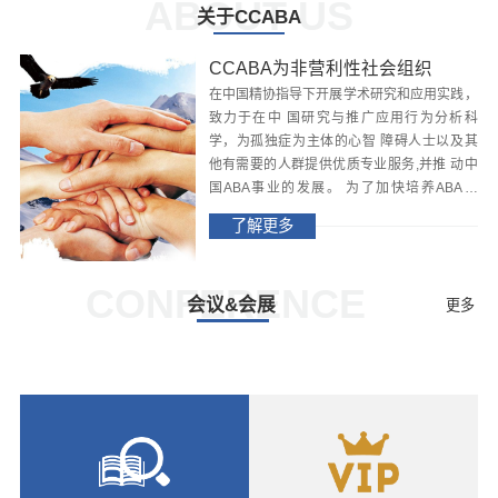
ABOUT US
关于CCABA
CCABA为非营利性社会组织
在中国精协指导下开展学术研究和应用实践，
致力于在中 国研究与推广应用行为分析科
学，为孤独症为主体的心智 障碍人士以及其
他有需要的人群提供优质专业服务,并推 动中
国ABA事业的发展。 为了加快培养ABA人
才，提升ABA专业能力，更好地为 ABA专业
了解更多
工作者服务,形成良好的伦理道德风气，抵制
不 专业、不道德的行为...
CONFERENCE
会议&会展
更多